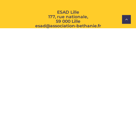
ESAD Lille
177, rue nationale,
59 000 Lille
esad@association-bethanie.fr
03 74 95 23 92
ESAD Linselles
ZA Les Wattines – Allée J. M. Verroye,
59 126 Linselles
esad@association-bethanie.fr
03 74 95 23 92
EHPAD
EHPAD Béthanie
877, Route de Roubaix,
59 230 Saint-Amand-Les-Eaux
ehpad@association-bethanie.fr
03 27 48 08 33