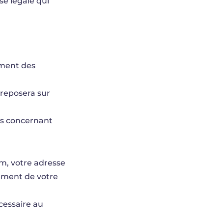
se légale qui
ement des
reposera sur
ous concernant
om, votre adresse
tement de votre
cessaire au