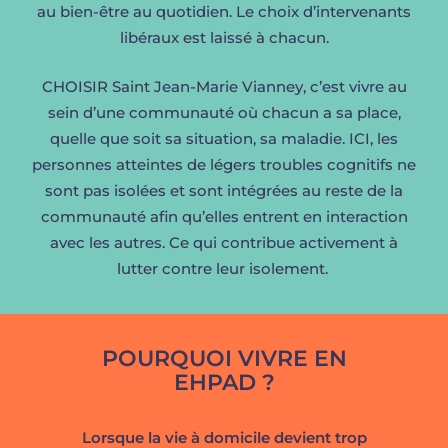
au bien-être au quotidien. Le choix d’intervenants
libéraux est laissé à chacun.
CHOISIR
Saint Jean-Marie Vianney
, c’est vivre au
sein d’une communauté où chacun a sa place,
quelle que soit sa situation, sa maladie. ICI, les
personnes atteintes de légers troubles cognitifs ne
sont pas isolées et sont intégrées au reste de la
communauté afin qu’elles entrent en interaction
avec les autres. Ce qui contribue activement à
lutter contre leur isolement.
POURQUOI
VIVRE
EN
EHPAD ?
Lorsque la vie à domicile devient trop